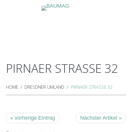
HOME
ÜBER
JOBANGEBOTE
FÜR
VERMIETUNG
KONTAKT
UNS
MIETER
PIRNAER STRASSE 32
HOME
DRESDNER UMLAND
PIRNAER STRASSE 32
« vorherige Eintrag
Nächster Artikel »