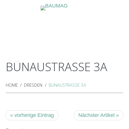
HOME
ÜBER
JOBANGEBOTE
FÜR
VERMIETUNG
KONTAKT
UNS
MIETER
BÜNAUSTRASSE 3A
HOME
DRESDEN
BÜNAUSTRASSE 3A
« vorherige Eintrag
Nächster Artikel »