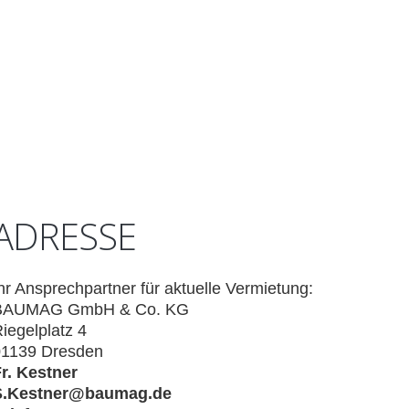
VERMIETUNG
KONTAKT
ADRESSE
hr Ansprechpartner für aktuelle Vermietung:
BAUMAG GmbH & Co. KG
iegelplatz 4
01139 Dresden
r. Kestner
S.Kestner@baumag.de